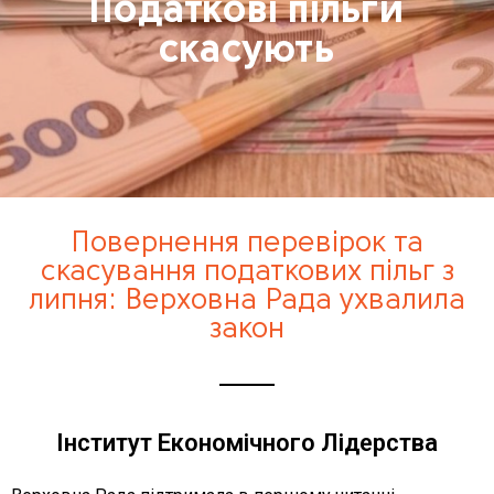
Податкові пільги
скасують
Повернення перевірок та
скасування податкових пільг з
липня: Верховна Рада ухвалила
закон
Інститут Економічного Лідерства