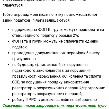
планується.
Тобто впроваджені після початку повномасштабної
війни податкові пільги залишаються:
підприємці та ФОП ІІІ група можуть працювати на
ставці єдиного податку у розмірі 2%;
ФОП І та ІІ групи можуть не сплачувати єдиний
податок;
проведення документальних перевірок бізнесу
призупинено;
не буде штрафних санкцій за: порушення
податкового законодавства; за порушення
правильності нарахування, обчислення та сплати
ЄСВ; за порушення порядку використання
реєстраторів розрахункових операцій/програмних
реєстраторів розрахункових операцій;
роботу ПРРО в режимі офлайн не заборонено.
Скасування низки запроваджених податкових пільг було