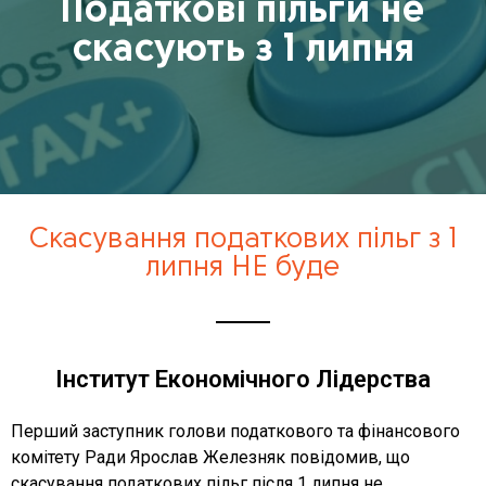
Податкові пільги не
скасують з 1 липня
Скасування податкових пільг з 1
липня НЕ буде
Інститут Економічного Лідерства
Перший заступник голови податкового та фінансового
комітету Ради Ярослав Железняк повідомив, що
скасування податкових пільг після 1 липня не