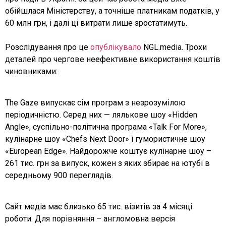
обійшлася Міністерству, а точніше платникам податків, у
60 млн грн, і далі ці витрати лише зростатимуть.
Розслідування про це
опублікувало
NGL.media. Трохи
деталей про чергове неефективне використання коштів
чиновниками:
The Gaze випускає сім програм з незрозумілою
періодичністю. Серед них — лялькове шоу «Hidden
Angle», суспільно-політична програма «Talk For More»,
кулінарне шоу «Chefs Next Door» і гумористичне шоу
«European Edge». Найдорожче коштує кулінарне шоу –
261 тис. грн за випуск, кожен з яких збирає на ютубі в
середньому 900 переглядів.
Сайт медіа має близько 65 тис. візитів за 4 місяці
роботи. Для порівняння – англомовна версія