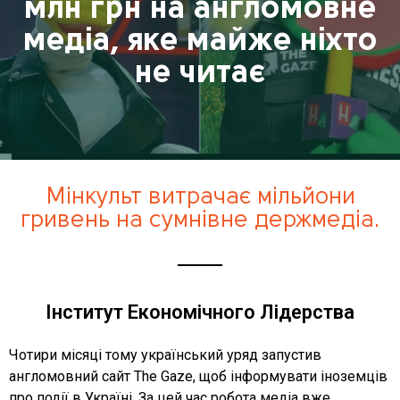
млн грн на англомовне
медіа, яке майже ніхто
не читає
Мінкульт витрачає мільйони
гривень на сумнівне держмедіа.
Інститут Економічного Лідерства
Чотири місяці тому український уряд запустив
англомовний сайт The Gaze, щоб інформувати іноземців
про події в Україні. За цей час робота медіа вже