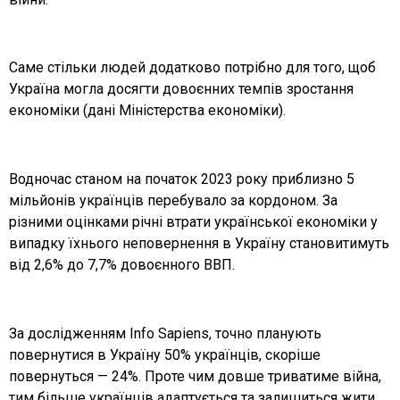
Саме стільки людей додатково потрібно для того, щоб
Україна могла досягти довоєнних темпів зростання
економіки (дані Міністерства економіки).
Водночас станом на початок 2023 року приблизно 5
мільйонів українців перебувало за кордоном. За
різними оцінками річні втрати української економіки у
випадку їхнього неповернення в Україну становитимуть
від 2,6% до 7,7% довоєнного ВВП.
За дослідженням Info Sapiens, точно планують
повернутися в Україну 50% українців, скоріше
повернуться — 24%. Проте чим довше триватиме війна,
тим більше українців адаптується та залишиться жити