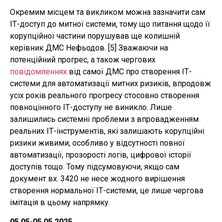
Окремим місцем та викликом можна зазначити сам
ІТ-доступ до митної системи, тому що питання щодо її
корупційної частини порушував ще колишній
керівник ДМС Нефьодов. [5] Зважаючи на
потенційний прогрес, а також чергових
повідомленнях
від самої ДМС про створення ІТ-
системи для автоматизації митних ризиків, впродовж
усіх років реального прогресу стосовно створення
повноцінного ІТ-доступу не виникло. Лише
залишились системні проблеми з впровадженням
реальних ІТ-інструментів, які залишають корупційні
ризики живими, особливо у відсутності повної
автоматизації, прозорості логів, цифрової історії
доступів тощо. Тому підсумовуючи, якщо сам
документ вх. 3420 не несе жодного вирішення
створення нормальної ІТ-системи, це лише чергова
імітація в цьому напрямку.
05.05-05.05.2025