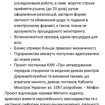
ускладнювали роботу, а саме: жорсткі строки
прийняття рішень (до 20 днів); ручне
оформлення резолюцій; застарілі форми
звітності та обмеження щодо їх подання в
електронному форматі; а також повна не
зрозумілість процедурного моніторингу;
Встановлюється прозора, єдина процедура для
всіх;
Бізнес отримує більше правової визначеності;
Підприємства зможуть поступово адаптуватися
до нових умов.
Проєкт постанови КМУ «Про затвердження
порядків створення та ведення деяких реєстрів
Держмитслужбою та визнання такими, що
втратили чинність, деяких постанов Кабінету
Міністрів України» вх. 3387, розробник – Мінфін.
Проєкт відповідає нормам Митного кодексу,
враховує вимоги європейського законодавства та є
частиною реформи зовнішньоекономічної діяльності.