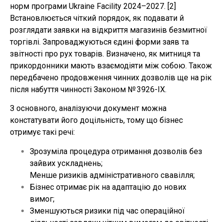
норм програми Ukraine Facility 2024–2027. [2]
Встановлюється чіткий порядок, як подавати й
розглядати заявки на відкриття магазинів безмитної
торгівлі. Запроваджуються єдині форми заяв та
звітності про рух товарів. Визначено, як митниця та
прикордонники мають взаємодіяти між собою. Також
передбачено продовження чинних дозволів ще на рік
після набуття чинності Законом № 3926-IX.
З основного, аналізуючи документ можна
констатувати його доцільність, тому що бізнес
отримує такі речі:
Зрозуміла процедура отримання дозволів без
зайвих ускладнень;
Менше ризиків адміністративного свавілля;
Бізнес отримає рік на адаптацію до нових
вимог;
Зменшуються ризики під час операційної