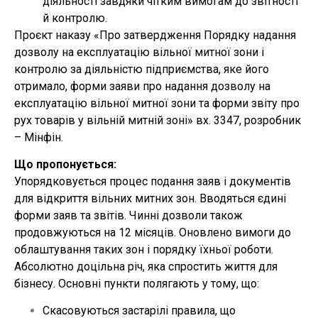
діяльності завдяки чітким вимогам до звітності
й контролю.
Проєкт наказу «Про затвердження Порядку надання
дозволу на експлуатацію вільної митної зони і
контролю за діяльністю підприємства, яке його
отримало, форми заяви про надання дозволу на
експлуатацію вільної митної зони та форми звіту про
рух товарів у вільній митній зоні» вх. 3347, розробник
– Мінфін.
Що пропонується:
Упорядковується процес подання заяв і документів
для відкриття вільних митних зон. Вводяться єдині
форми заяв та звітів. Чинні дозволи також
продовжуються на 12 місяців. Оновлено вимоги до
облаштування таких зон і порядку їхньої роботи.
Абсолютно доцільна річ, яка спростить життя для
бізнесу. Основні пункти полягають у тому, що:
Скасовуються застарілі правила, що