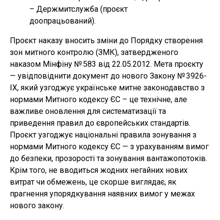
– Держмитслужба (проєкт
доопрацьований).
Проєкт наказу вносить зміни до Порядку створення
зон митного контролю (ЗМК), затвердженого
наказом Мінфіну № 583 від 22.05.2012. Мета проєкту
— увідповіднити документ до нового Закону № 3926-
IX, який узгоджує українське митне законодавство з
нормами Митного кодексу ЄС – це технічне, але
важливе оновлення для систематизації та
приведення правил до європейських стандартів.
Проєкт узгоджує національні правила зонування з
нормами Митного кодексу ЄС — з урахуванням вимог
до безпеки, прозорості та зонування вантажопотоків.
Крім того, не вводиться жодних негайних нових
витрат чи обмежень, це скорше виглядає, як
прагнення упорядкування наявних вимог у межах
нового закону.