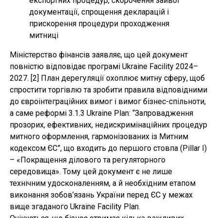
експортних процедур, скорочення зайвої
документації, спрощення декларацій і
прискорення процедури проходження
митниці
Міністерство фінансів заявляє, що цей документ
повністю відповідає програмі Ukraine Facility 2024–
2027. [2] План дерегуляції охоплює митну сферу, щоб
спростити торгівлю та зробити правила відповідними
до євроінтеграційних вимог і вимог бізнес-спільноти,
а саме реформі 3.1.3 Ukraine Plan: “Запровадження
прозорих, ефективних, недискримінаційних процедур
митного оформлення, гармонізованих із Митним
кодексом ЄС”, що входить до першого стовпа (Pillar I)
– «Покращення ділового та регуляторного
середовища». Тому цей документ є не лише
технічним удосконаленням, а й необхідним етапом
виконання зобов’язань України перед ЄС у межах
вище згаданого Ukraine Facility Plan.