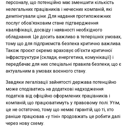
персоналу, що потенційно має зменшити кількість
нелегальних працівників і нечесних компаній, які
демпінгували ціни. Для надання протипожежних
послуг обов’язковим стане підтвердження
кваліфікації, досвіду і наявності необхідного
обладнання. Це досить важливо в теперішніх умовах,
тому що для підприємств безпека критично важлива.
Також проєкт окремо враховує об’єкти критичної
інфраструктури (склади, енергетика, комунікації) і
передбачає для них спеціальні правила безпеки, що є
актуальним в умовах воєнного стану.
Завдяки легалізації зайнятості держава потенційно
може сподіватись на додаткові надходження
податків від офіційно оформлених працівників і
компаній, що працюватимуть у правовому полі. Утім,
це не остаточно, тому що немає гарантій, що ті, хто
раніше працював «у тіні» продовжать це робити далі
через нову схему.