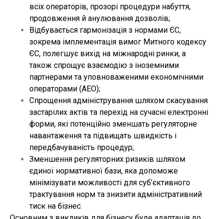
всіх операторів, прозорі процедури набуття,
продовження й анулювання дозволів;
Відбувається гармонізація з нормами ЄС,
зокрема імплементація вимог Митного кодексу
ЄС, полегшує вихід на міжнародні ринки, а
також спрощує взаємодію з іноземними
партнерами та уповноваженими економічними
операторами (AEO);
Спрощення адміністрування шляхом скасування
застарілих актів та перехід на сучасні електронні
форми, які потенційно зменшать регуляторне
навантаження та підвищать швидкість і
передбачуваність процедур;
Зменшення регуляторних ризиків шляхом
єдиної нормативної бази, яка допоможе
мінімізувати можливості для суб’єктивного
трактування норм та знизити адміністративний
тиск на бізнес.
Основним з викликів для бізнесу буде адаптація до