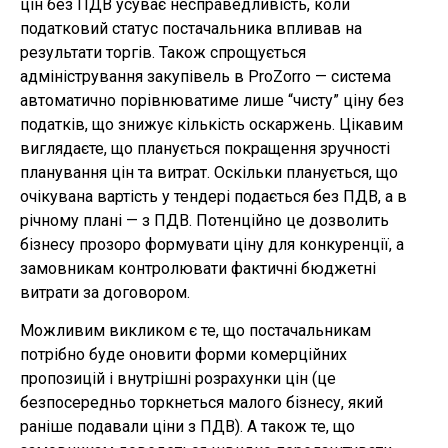
цін без ПДВ усуває несправедливість, коли
податковий статус постачальника впливав на
результати торгів. Також спрощується
адміністрування закупівель в ProZorro — система
автоматично порівнюватиме лише “чисту” ціну без
податків, що знижує кількість оскаржень. Цікавим
виглядаєте, що планується покращення зручності
планування цін та витрат. Оскільки планується, що
очікувана вартість у тендері подається без ПДВ, а в
річному плані — з ПДВ. Потенційно це дозволить
бізнесу прозоро формувати ціну для конкуренції, а
замовникам контролювати фактичні бюджетні
витрати за договором.
Можливим викликом є те, що постачальникам
потрібно буде оновити форми комерційних
пропозицій і внутрішні розрахунки цін (це
безпосередньо торкнеться малого бізнесу, який
раніше подавали ціни з ПДВ). А також те, що