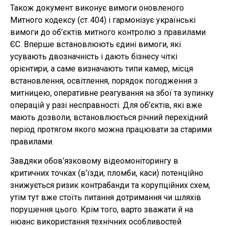
Також документ виконує вимоги оновленого
Митного кодексу (ст. 404) і гармонізує українські
вимоги до об’єктів митного контролю з правилами
ЄС. Вперше встановлюють єдині вимоги, які
усувають двозначність і дають бізнесу чіткі
орієнтири, а саме визначають типи камер, місця
встановлення, освітлення, порядок погодження з
митницею, оперативне реагування на збої та зупинку
операцій у разі несправності. Для об’єктів, які вже
мають дозволи, встановлюється річний перехідний
період протягом якого можна працювати за старими
правилами.
Завдяки обов’язковому відеомоніторингу в
критичних точках (в’їзди, пломби, каси) потенційно
знижується ризик контрабанди та корупційних схем,
утім тут вже стоїть питання дотримання чи шляхів
порушення цього. Крім того, варто зважати й на
нюанс використання технічних особливостей