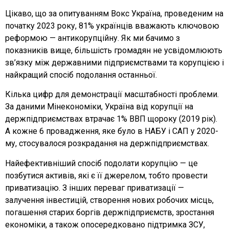
Цікаво, що за опитуванням Вокс Україна, проведеним на
початку 2023 року, 81% українців вважають ключовою
реформою — антикорупційну. Як ми бачимо з
показників вище, більшість громадян не усвідомлюють
зв’язку між державними підприємствами та корупцією і
найкращий спосіб подолання останньої.
Кілька цифр для демонстрації масштабності проблеми.
За даними Мінекономіки, Україна від корупції на
держпідприємствах втрачає 1% ВВП щороку (2019 рік).
А кожне 6 провадження, яке було в НАБУ і САП у 2020-
му, стосувалося розкрадання на держпідприємствах.
Найефективніший спосіб подолати корупцію — це
позбутися активів, які є її джерелом, тобто провести
приватизацію. З інших переваг приватизації —
залучення інвестицій, створення нових робочих місць,
погашення старих боргів держпідприємств, зростання
економіки, а також опосередковано підтримка ЗСУ,