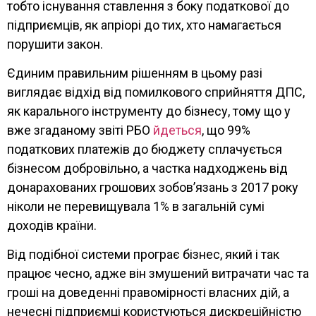
тобто існування ставлення з боку податкової до
підприємців, як апріорі до тих, хто намагається
порушити закон.
Єдиним правильним рішенням в цьому разі
виглядає відхід від помилкового сприйняття ДПС,
як карального інструменту до бізнесу, тому що у
вже згаданому звіті РБО
йдеться
, що 99%
податкових платежів до бюджету сплачується
бізнесом добровільно, а частка надходжень від
донарахованих грошових зобов’язань з 2017 року
ніколи не перевищувала 1% в загальній сумі
доходів країни.
Від подібної системи програє бізнес, який і так
працює чесно, адже він змушений витрачати час та
гроші на доведенні правомірності власних дій, а
нечесні підприємці користуються дискреційністю