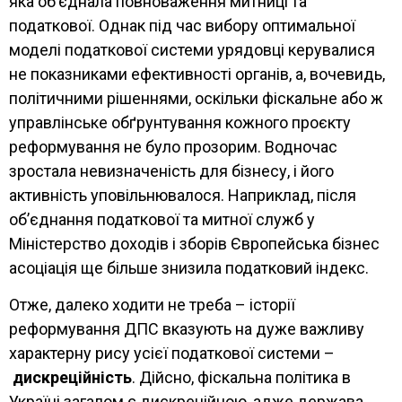
яка обʼєднала повноваження митниці та
податкової. Однак під час вибору оптимальної
моделі податкової системи урядовці керувалися
не показниками ефективності органів, а, вочевидь,
політичними рішеннями, оскільки фіскальне або ж
управлінське обґрунтування кожного проєкту
реформування не було прозорим. Водночас
зростала невизначеність для бізнесу, і його
активність уповільнювалося. Наприклад, після
об’єднання податкової та митної служб у
Міністерство доходів і зборів Європейська бізнес
асоціація ще більше знизила податковий індекс.
Отже, далеко ходити не треба – історії
реформування ДПС вказують на дуже важливу
характерну рису усієї податкової системи –
дискреційність
. Дійсно, фіскальна політика в
Україні загалом є дискреційною, адже держава