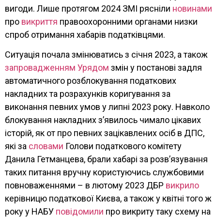
вигоди. Лише протягом 2024 ЗМІ рясніли
новинами
про
викриття
правоохоронними органами низки
спроб отримання хабарів податківцями.
Ситуація почала змінюватись з січня 2023, а також
запровадженням Урядом
змін у постанові задля
автоматичного розблокування податкових
накладних та розрахунків коригування за
виконання певних умов у липні 2023 року. Навколо
блокування накладних зʼявилось чимало цікавих
історій, як от про певних зацікавлених осіб в ДПС,
які за
словами
Голови податкового комітету
Данила Гетманцева, брали хабарі за розв’язування
таких питання вручну користуючись службовими
повноваженнями – в лютому 2023 ДБР
викрило
керівницю податкової Києва, а також у квітні того ж
року у НАБУ
повідомили
про викриту таку схему на