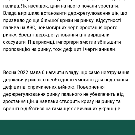
палива. Як наслідок, ціни на нього почали зростати.
Влада вирішила встановити держрегулювання цін, що
призвело до ще більшої кризи на ринку: відсутності
палива на АЗС, неймовірних черг, зростання сірого
ринку. Врешті держрегулювання цін вирішили
скасувати. Підприємці, імпортери змогли збільшити
пропозицію на ринку, тож дефіцит і черги зникли.
Весна 2022 мала б навчити владу, що саме невтручання
держави у ринок є необхідною умовою для подолання
дефіцитів, спричинених війною. Повернення
держрегулювання ринку пального не убезпечить від
зростання цін, а навпаки створить кризу на ринку та
врешті відіб’ється на гаманцях звичайних українців.