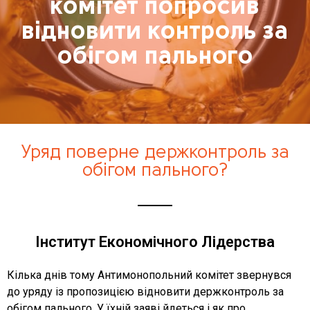
комітет попросив
відновити контроль за
обігом пального
Уряд поверне держконтроль за
обігом пального?
Інститут Економічного Лідерства
Кілька днів тому Антимонопольний комітет звернувся
до уряду із пропозицією відновити держконтроль за
обігом пального. У їхній заяві йдеться і як про